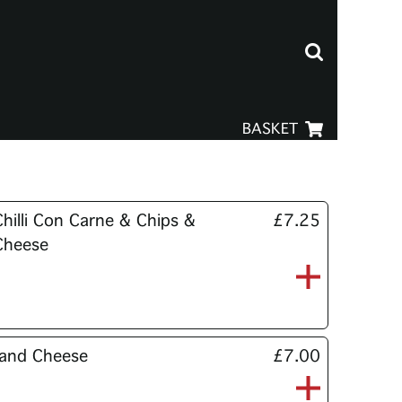
BASKET
Chilli Con Carne & Chips &
£7.25
Cheese
e and Cheese
£7.00